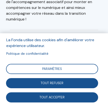
de l'accompagnement associatif pour monter en
compétences sur le numérique et ainsi mieux
accompagner votre réseau dans la transition
numérique !
La Fonda utilise des cookies afin d'améliorer votre
Inscription
expérience utilisateur.
Inscription gratuite mais obligatoire de 14h à 15h30
Politique de confidentialité
Inscription en ligne
PARAMÈTRES
TOUT REFUSER
TOUT ACCEPTER
Présentation
Organisateurs (1)