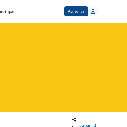
Adhérer
outique