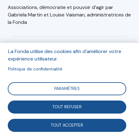
Associations, démocratie et pouvoir d’agir par
Gabriela Martin et Louise Vaisman, administratrices de
la Fonda
Informations
La Fonda utilise des cookies afin d'améliorer votre
expérience utilisateur.
Séance en ligne de 18h30 à 20h30. Participation
gratuite inscription obligatoire.
Politique de confidentialité
PARAMÈTRES
Inscription
TOUT REFUSER
Inscription en ligne
TOUT ACCEPTER