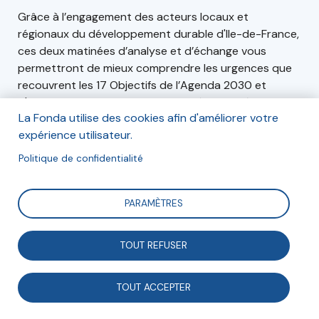
Grâce à l’engagement des acteurs locaux et
régionaux du développement durable d'Ile-de-France,
ces deux matinées d’analyse et d’échange vous
permettront de mieux comprendre les urgences que
recouvrent les 17 Objectifs de l’Agenda 2030 et
d'identifier comment passer concrètement à l’action
La Fonda utilise des cookies afin d'améliorer votre
sur votre territoire et dans votre organisation.
expérience utilisateur.
Politique de confidentialité
Inscription
Mardi 9 et jeudi 11 février Les deux matinées auront
PARAMÈTRES
lieu en distanciel.
TOUT REFUSER
Inscription en ligne
TOUT ACCEPTER