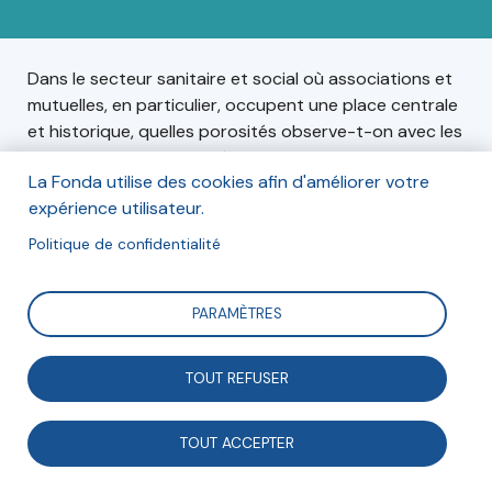
Dans le secteur sanitaire et social où associations et
mutuelles, en particulier, occupent une place centrale
et historique, quelles porosités observe-t-on avec les
nouveaux acteurs en présence et quelles en sont les
La Fonda utilise des cookies afin d'améliorer votre
effets et les enjeux ? L’ADDES organise un cycle de
expérience utilisateur.
réflexion sur le thème des porosités de l'ESS sous la
forme d'un cycle de rencontres publiques (d'octobre
Politique de confidentialité
2022 à début 2024), en partenariat avec la fondation
du Crédit Coopératif et l’Institut Montparnasse.
PARAMÈTRES
TOUT REFUSER
Informations
Le mardi 18 octobre 2022 de 9h30 à 12h30.
TOUT ACCEPTER