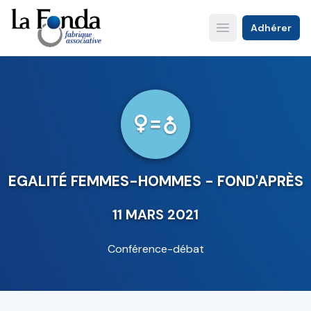
Aller
au
Adhérer
Open main menu
contenu
principal
EGALITÉ FEMMES-HOMMES - FOND'APRÈS
11 MARS 2021
Conférence-débat