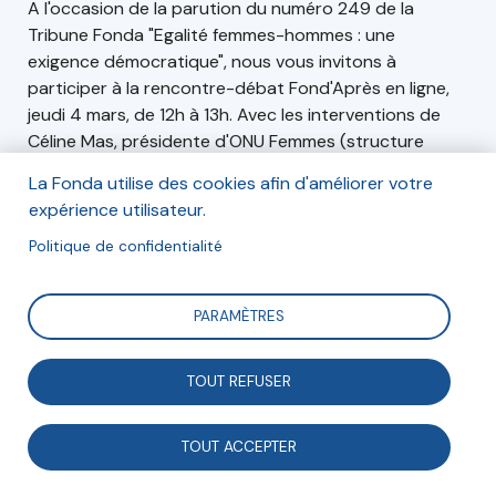
A l'occasion de la parution du numéro 249 de la
Tribune Fonda "Egalité femmes-hommes : une
exigence démocratique", nous vous invitons à
participer à la rencontre-débat Fond'Après en ligne,
jeudi 4 mars, de 12h à 13h. Avec les interventions de
Céline Mas, présidente d'ONU Femmes (structure
organisatrice du prochain forum Génération égalité)
La Fonda utilise des cookies afin d'améliorer votre
et Marion Duquesne, chargée des relations
expérience utilisateur.
internationales du Fonds pour les femmes en
Méditerranée.
Politique de confidentialité
PARAMÈTRES
Inscription
De 12h à 13h
TOUT REFUSER
Inscription en ligne
TOUT ACCEPTER