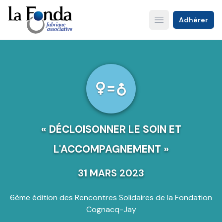
Aller
au
Adhérer
Open main menu
contenu
principal
« DÉCLOISONNER LE SOIN ET
L'ACCOMPAGNEMENT »
31 MARS 2023
6ème édition des Rencontres Solidaires de la Fondation
Cognacq-Jay