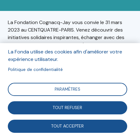
La Fondation Cognacq-Jay vous convie le 31 mars
2023 au CENTQUATRE-PARIS. Venez découvrir des
initiatives solidaires inspirantes, échanger avec des
acteurs de terrain du soin et de l'accompagnement,
La Fonda utilise des cookies afin d'améliorer votre
et rencontrer les lauréats et finalistes du Prix
expérience utilisateur.
Fondation Cognacq-Jay et des personnes
marquantes du monde de la solidarité sociale.
Politique de confidentialité
PARAMÈTRES
Informations
Le vendredi 31 mars 2023, de 14h30 à 20h30,
TOUT REFUSER
Au CENTQUATRE-PARIS, 5 rue Curial, 75019 Paris.
TOUT ACCEPTER