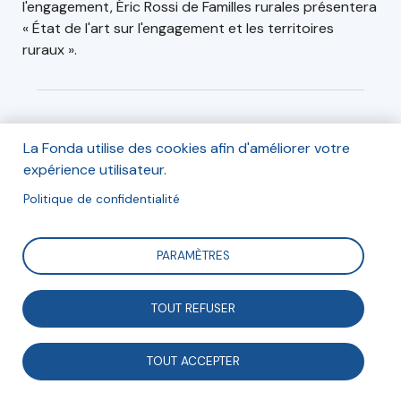
l'engagement, Éric Rossi de Familles rurales présentera
« État de l'art sur l'engagement et les territoires
ruraux ».
Informations
La Fonda utilise des cookies afin d'améliorer votre
Le 4 décembre 2023 de 18h à 19h.
expérience utilisateur.
Politique de confidentialité
En visioconférence.
PARAMÈTRES
Inscription
TOUT REFUSER
Inscription gratuite mais obligatoire
TOUT ACCEPTER
Inscription en ligne