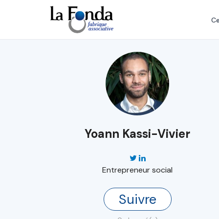
Aller
au
Ce
contenu
principal
Yoann Kassi-Vivier
Entrepreneur social
Suivre