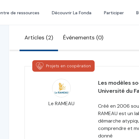
ntre de ressources
Découvrir La Fonda
Participer
B
Articles (2)
Événements (0)
Projets en coopération
Les modèles s
Université du F
Le RAMEAU
Créé en 2006 sous 
RAMEAU est un la
démarche atypique 
comprendre et mod
donné