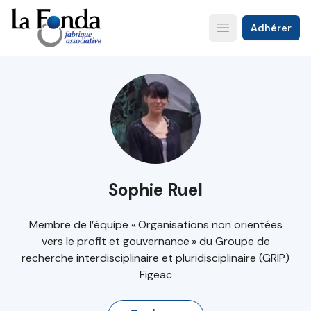
Aller
au
Adhérer
Open main menu
contenu
principal
Sophie Ruel
Membre de l’équipe « Organisations non orientées
vers le profit et gouvernance » du Groupe de
recherche interdisciplinaire et pluridisciplinaire (GRIP)
Figeac