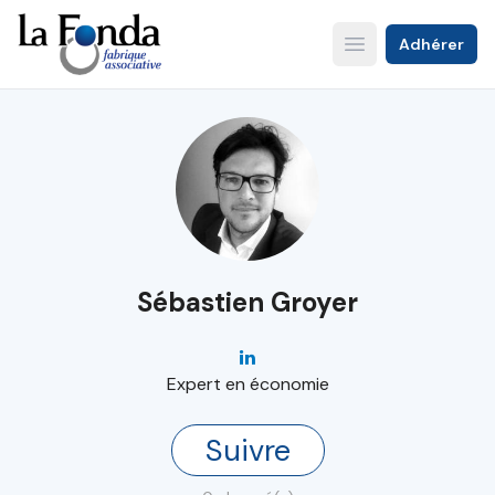
Aller
au
Adhérer
Open main menu
contenu
principal
Sébastien Groyer
Expert en économie
Suivre