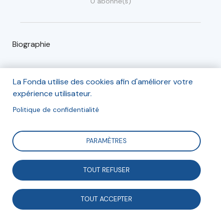
0 abonné(s)
Biographie
Sébastien Groyer est docteur en philosophie à la
La Fonda utilise des cookies afin d'améliorer votre
Sorbonne (thèse sur le capitalisme et l'économie de
expérience utilisateur.
marché).
Politique de confidentialité
Il est également investisseur en capital-risque depuis
quinze ans et fondateur du mouvement Equinomy.
PARAMÈTRES
Il coordonne la recherche au sein du Mouvement
français pour un revenu de base (MFRB).
TOUT REFUSER
ll est l'auteur de l'ouvrage
Destins du capitalisme
.
TOUT ACCEPTER
Articles (1)
Événements (0)