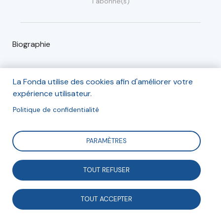
1 abonné(s)
Biographie
Olivier Jaspart est conseiller juridique d'une commune
La Fonda utilise des cookies afin d'améliorer votre
en Seine-Saint-Denis et promoteur de la théorie du
expérience utilisateur.
droit administratif des bien communs.
Politique de confidentialité
Depuis plus de quatre ans,Olivier s'intéresse aux
communs et à leur déclinaison juridique.
PARAMÈTRES
Aussi a-t-il pu constater à son échelle qu'il existe des
communs en droit positif, gérés par des
TOUT REFUSER
administrations publiques.
Il partage ses observations et tente de définir un
TOUT ACCEPTER
régime juridique propre à ces Communs administratifs
au sein
de son blog « République : pour quoi faire ? »
.