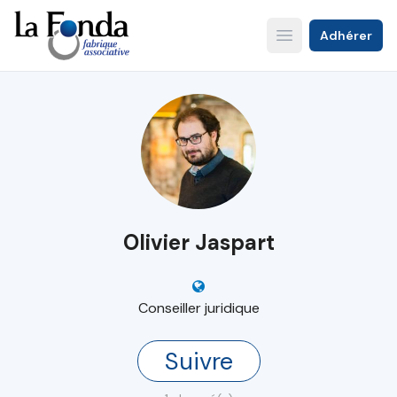
Aller
au
Adhérer
Open main menu
contenu
principal
Olivier Jaspart
Conseiller juridique
Suivre