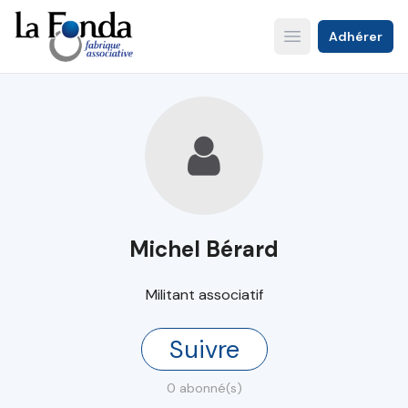
Aller
au
Adhérer
Open main menu
contenu
principal
Michel Bérard
Militant associatif
Suivre
0 abonné(s)