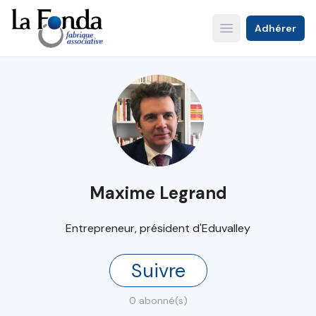
Aller
au
Adhérer
Open main menu
contenu
principal
Maxime Legrand
Entrepreneur, président d'Eduvalley
Suivre
0 abonné(s)