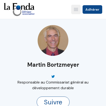
Aller
au
Adhérer
Open main menu
contenu
principal
Martin Bortzmeyer
Responsable au Commissariat général au
développement durable
Suivre