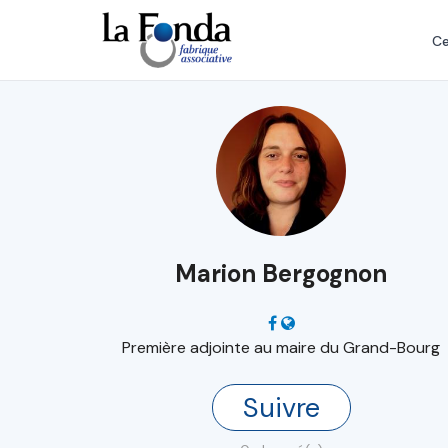
Aller
au
Ce
contenu
principal
Marion Bergognon
Première adjointe au maire du Grand-Bourg
Suivre