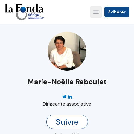
Aller
au
Adhérer
Open main menu
contenu
principal
Marie-Noëlle Reboulet
Dirigeante associative
Suivre