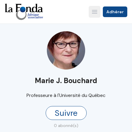
Aller
au
Adhérer
Open main menu
contenu
principal
Marie J. Bouchard
Professeure à l'Université du Québec
Suivre
0 abonné(s)