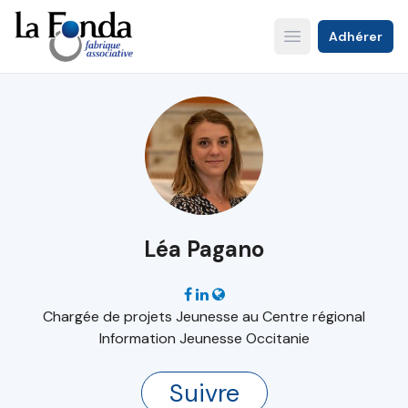
Aller
au
Adhérer
Open main menu
contenu
principal
Léa Pagano
Chargée de projets Jeunesse au Centre régional
Information Jeunesse Occitanie
Suivre