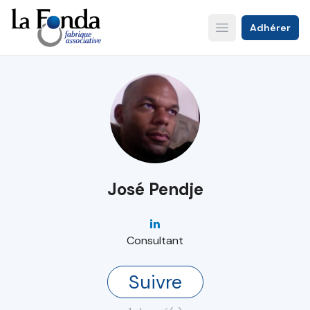
Aller
au
Adhérer
Open main menu
contenu
principal
José Pendje
Consultant
Suivre