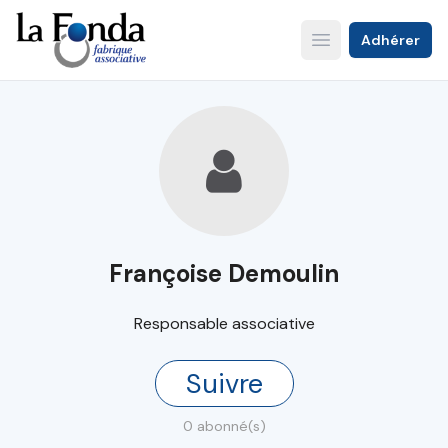
Aller
au
Adhérer
Open main menu
contenu
principal
Françoise Demoulin
Responsable associative
Suivre
0 abonné(s)