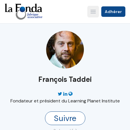
Aller
au
Adhérer
Open main menu
contenu
principal
François Taddei
Fondateur et président du Learning Planet Institute
Suivre