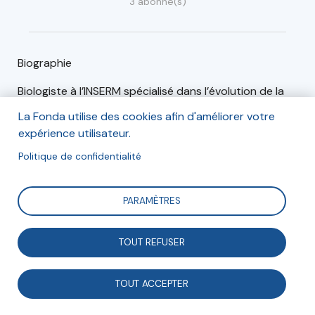
3 abonné(s)
Biographie
Biologiste à l’INSERM spécialisé dans l’évolution de la
coopération, François Taddei travaille depuis une
La Fonda utilise des cookies afin d'améliorer votre
quinzaine d’années sur les enjeux éducatifs. Il a
expérience utilisateur.
cofondé en 2005, le Centre de Recherches
Politique de confidentialité
interdisciplinaires depuis devenu le Learning Planet
Institute.
PARAMÈTRES
Articles (2)
Événements (0)
TOUT REFUSER
TOUT ACCEPTER
Projets en coopération