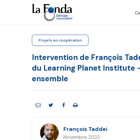
Aller
au
Ce
contenu
principal
Projets en coopération
Intervention de François Tad
du Learning Planet Institute -
ensemble
François Taddei
Novembre 2022