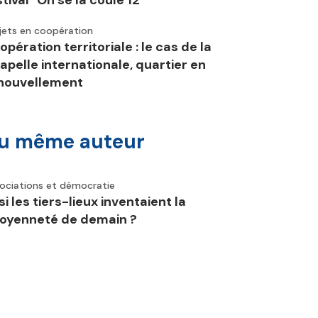
stival "On se la coule 12"
jets en coopération
opération territoriale : le cas de la
apelle internationale, quartier en
nouvellement
u même auteur
ociations et démocratie
si les tiers-lieux inventaient la
toyenneté de demain ?