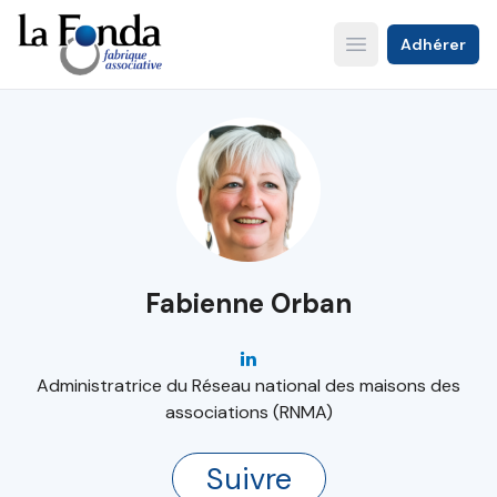
Aller
au
Adhérer
Open main menu
contenu
principal
Fabienne Orban
Administratrice du Réseau national des maisons des
associations (RNMA)
Suivre