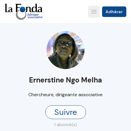
Aller
au
Adhérer
Open main menu
contenu
principal
Ernerstine Ngo Melha
Chercheure, dirigeante associative
Suivre
1 abonné(s)