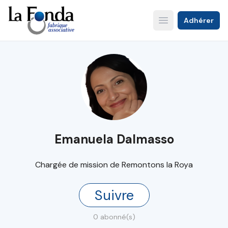
Aller
au
Adhérer
Open main menu
contenu
principal
Emanuela Dalmasso
Chargée de mission de Remontons la Roya
Suivre
0 abonné(s)