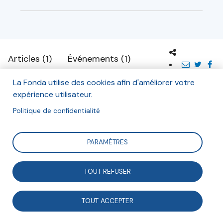
Articles (1)
Événements (1)
La Fonda utilise des cookies afin d'améliorer votre
expérience utilisateur.
Projets en coopération
Politique de confidentialité
PARAMÈTRES
Charles Claudo
TOUT REFUSER
Délégué du CA de Remontons la
Roya
TOUT ACCEPTER
Les habitants dans la vallée de la Roya, agir