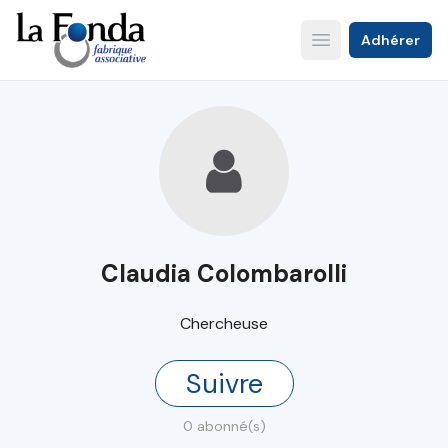
Aller
au
Adhérer
Open main menu
contenu
principal
Claudia Colombarolli
Chercheuse
Suivre
0 abonné(s)