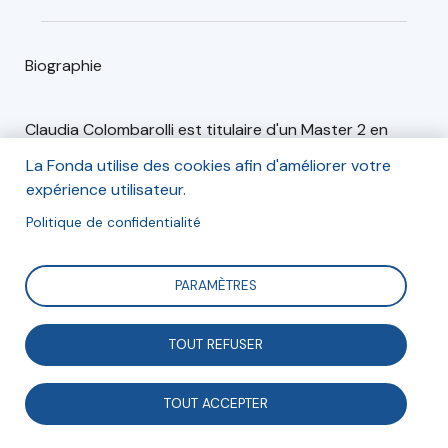
Biographie
Claudia Colombarolli est titulaire d'un Master 2 en
sciences pour la coopération et le développement à
La Fonda utilise des cookies afin d'améliorer votre
l'université de Turin, et d'un Master 2 en économie
expérience utilisateur.
sociale et solidaire et innovation sociale à Sciences Po
Politique de confidentialité
Bordeaux.
Elle effectue en 2019 un stage à l'Apesa, centre
PARAMÈTRES
technologique de recherche en environnement et
maîtrise des risques.
TOUT REFUSER
TOUT ACCEPTER
Articles (1)
Événements (0)