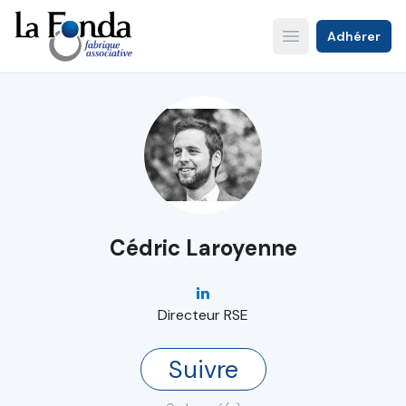
Aller
au
Adhérer
Open main menu
contenu
principal
Cédric Laroyenne
Directeur RSE
Suivre