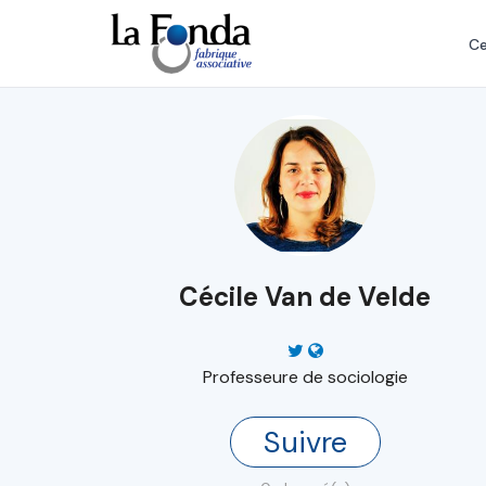
Aller
au
Ce
contenu
principal
Cécile Van de Velde
Professeure de sociologie
Suivre