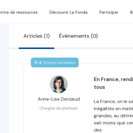
ntre de ressources
Découvrir La Fonda
Participer
B
Articles (1)
Événements (0)
Enjeux sociétaux
En France, rendr
tous
Anne-Lise Denœud
La France, on le s
inégalités en mati
Chargée de plaidoyer
grandes, au détri
sait moins que ce
des