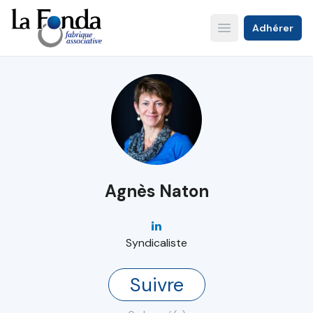
Aller
au
Adhérer
Open main menu
contenu
principal
Agnès Naton
Syndicaliste
Suivre