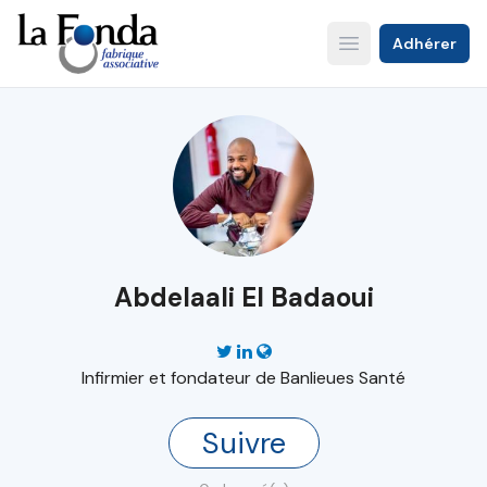
Aller
au
Adhérer
Open main menu
contenu
principal
Abdelaali El Badaoui
Infirmier et fondateur de Banlieues Santé
Suivre