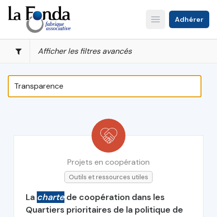
Aller
au
Adhérer
Open main menu
contenu
principal
Afficher les filtres avancés
Projets en coopération
Outils et ressources utiles
La
charte
de coopération dans les
Quartiers prioritaires de la politique de