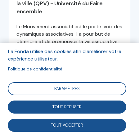
la ville (QPV) - Université du Faire
ensemble
Le Mouvement associatif est le porte-voix des
dynamiques associatives. Il a pour but de
défendre et de promouvoir la vie associative
dans son ensemble et représente près de
La Fonda utilise des cookies afin d'améliorer votre
600 000 associations en France. Il agit sur le
expérience utilisateur.
principe d’une...
Politique de confidentialité
Le Mouvement associatif
PARAMÈTRES
TOUT REFUSER
septembre 2022
TOUT ACCEPTER