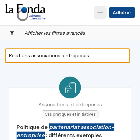
Aller
au
Adhérer
Open main menu
contenu
principal
Afficher les filtres avancés
Associations et entreprises
Cas pratiques et initiatives
Politique de
partenariat association-
entreprise
: différents exemples