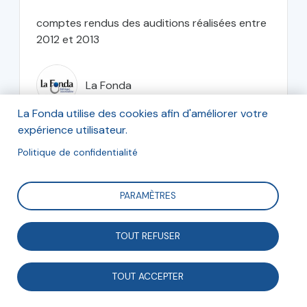
comptes rendus des auditions réalisées entre
2012 et 2013
La Fonda
La Fonda utilise des cookies afin d'améliorer votre
expérience utilisateur.
Politique de confidentialité
juin 2013
PARAMÈTRES
TOUT REFUSER
Associations et entreprises
TOUT ACCEPTER
Analyses et recherches
Rôle et place des associations dans le