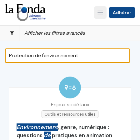
Aller
au
Adhérer
Open main menu
contenu
principal
Afficher les filtres avancés
Enjeux sociétaux
Outils et ressources utiles
Environnement
, genre, numérique :
questions
de
pratiques en animation