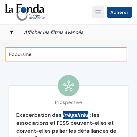
Aller
au
Adhérer
Open main menu
contenu
principal
Afficher les filtres avancés
Prospective
Exacerbation des
inégalités
: les
associations et l'ESS peuvent-elles et
doivent-elles pallier les défaillances de