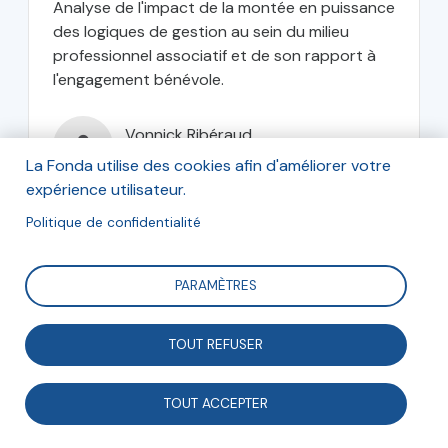
Analyse de l'impact de la montée en puissance
des logiques de gestion au sein du milieu
professionnel associatif et de son rapport à
l'engagement bénévole.
Vonnick Ribéraud
Docteure en sociologie
La Fonda utilise des cookies afin d'améliorer votre
expérience utilisateur.
Politique de confidentialité
décembre 2009
PARAMÈTRES
TOUT REFUSER
Associations et démocratie
TOUT ACCEPTER
Outils et ressources utiles