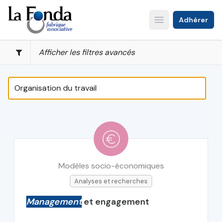
Aller
au
Adhérer
Open main menu
contenu
principal
Afficher les filtres avancés
Modèles socio-économiques
Analyses et recherches
Management
et engagement