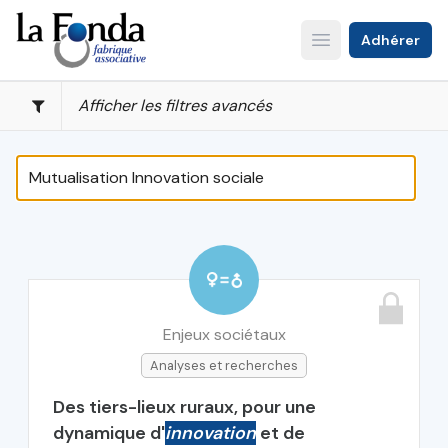
Aller
au
Adhérer
Open main menu
contenu
principal
Afficher les filtres avancés
Enjeux sociétaux
Analyses et recherches
Des tiers-lieux ruraux, pour une
dynamique d'
innovation
et de