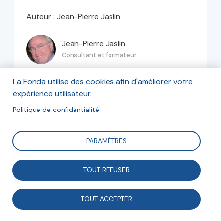
Auteur : Jean-Pierre Jaslin
Jean-Pierre Jaslin
Consultant et formateur
La Fonda utilise des cookies afin d'améliorer votre
expérience utilisateur.
mars 2016
Politique de confidentialité
PARAMÈTRES
TOUT REFUSER
Associations et entreprises
Opinions et débats
TOUT ACCEPTER
La responsabilité sociale des