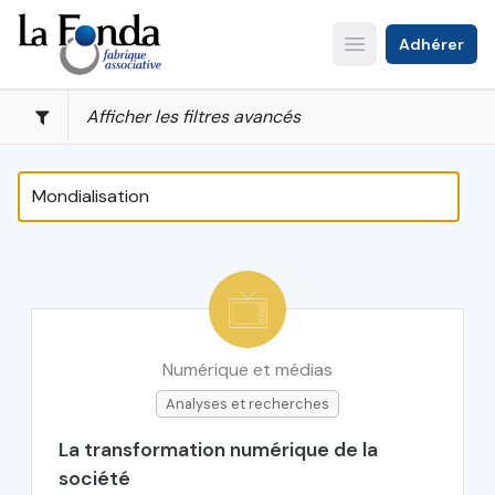
Aller
au
Adhérer
Open main menu
contenu
principal
Afficher les filtres avancés
Numérique et médias
Analyses et recherches
La transformation numérique de la
société