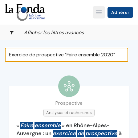
Aller
au
Adhérer
Open main menu
contenu
principal
Afficher les filtres avancés
Prospective
Analyses et recherches
«
Faire
ensemble
» en Rhône-Alpes-
Auvergne : un
exercice
de
prospective
à