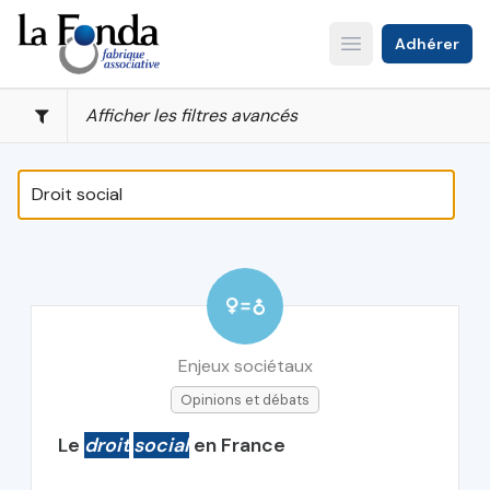
Aller
au
Adhérer
Open main menu
contenu
principal
Afficher les filtres avancés
Enjeux sociétaux
Opinions et débats
Le
droit
social
en France