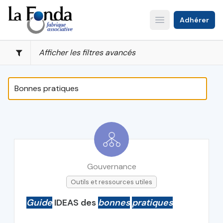
Aller
au
Adhérer
Open main menu
contenu
principal
Afficher les filtres avancés
Gouvernance
Outils et ressources utiles
Guide
IDEAS des
bonnes
pratiques