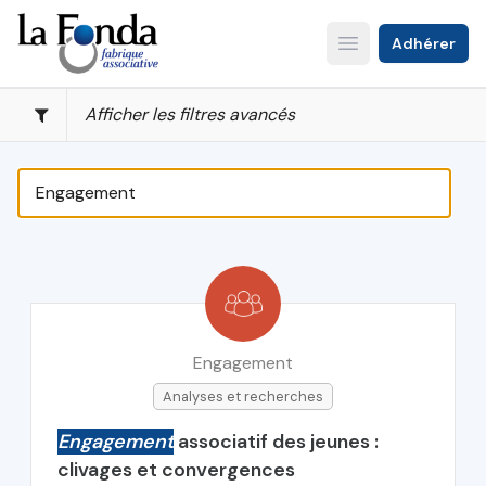
Aller
au
Adhérer
Open main menu
contenu
principal
Afficher les filtres avancés
Engagement
Analyses et recherches
Engagement
associatif des jeunes :
clivages et convergences