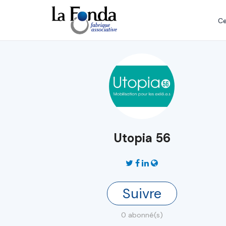
Aller
au
Ce
contenu
principal
Utopia 56
Suivre
0 abonné(s)