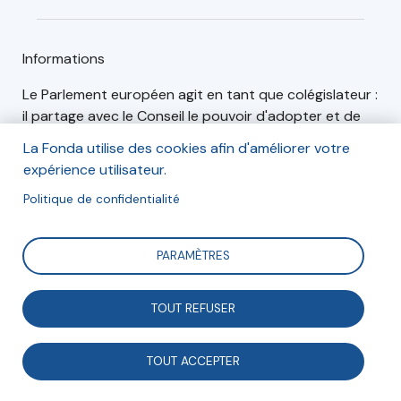
Informations
Le Parlement européen agit en tant que colégislateur :
il partage avec le Conseil le pouvoir d'adopter et de
modifier les propositions législatives et d'arrêter le
La Fonda utilise des cookies afin d'améliorer votre
budget de l'Union européenne. Il contrôle également le
expérience utilisateur.
travail de la Commission européenne et des autres
Politique de confidentialité
organes de l'Union européenne et collabore avec les
parlements nationaux des États membres.
PARAMÈTRES
Si le Parlement a le souci de rendre toujours plus
démocratiques les décisions en Europe, il a aussi à
cœur de contribuer à la lutte pour la démocratie, la
TOUT REFUSER
liberté d'expression et des élections libres et
régulières dans le monde entier.
TOUT ACCEPTER