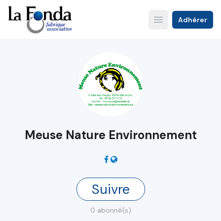
Aller
au
Adhérer
Open main menu
contenu
principal
Meuse Nature Environnement
Suivre
0 abonné(s)