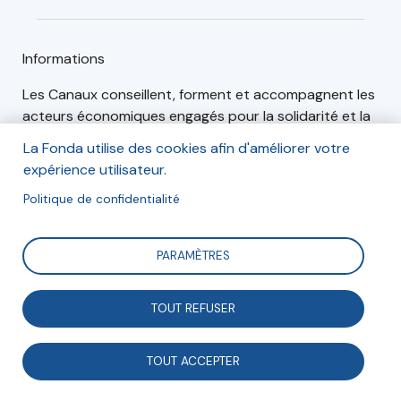
Informations
Les Canaux conseillent, forment et accompagnent les
acteurs économiques engagés pour la solidarité et la
planète, en France et à l’international.
La Fonda utilise des cookies afin d'améliorer votre
expérience utilisateur.
L'association proposent des outils concrets à tous
ceux qui souhaitent développer leur impact social et
Politique de confidentialité
environnemental dans leur travail ou leur entreprise.
Les Canaux animent La Maison des Economies
PARAMÈTRES
Solidaire et Innovantes, vitrine de l’économie circulaire.
Ce lieu fédérateur accueille des événements autour
TOUT REFUSER
d’une économie engagée et de modes de production
plus durables et responsables.
TOUT ACCEPTER