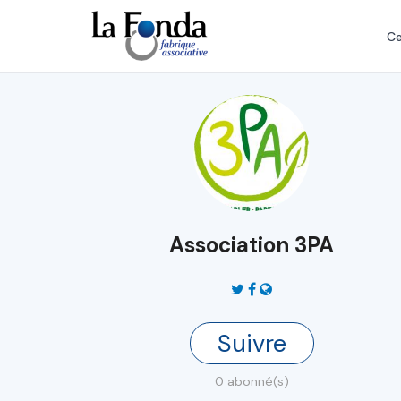
Aller
au
Ce
contenu
principal
Association 3PA
Suivre
0 abonné(s)