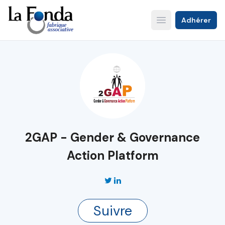
Aller
au
Adhérer
Open main menu
contenu
principal
2GAP - Gender & Governance
Action Platform
Suivre